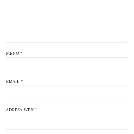
i
o
n
MENO
*
EMAIL
*
ADRESA WEBU