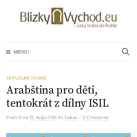
S
k
i
p
t
o
MENU
H
c
o
ľ
n
t
AKTUÁLNE DIANIE
e
Arabština pro děti,
a
n
tentokrát z dílny ISIL
t
d
/
Posted
on
15. mája 2016
by
Lukas
0 Comment
a