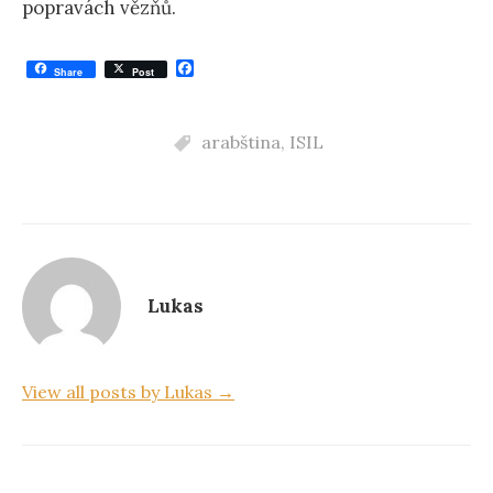
popravách vězňů.
F
Share
Post
a
c
e
b
arabština
,
ISIL
o
o
k
Lukas
View all posts by Lukas →