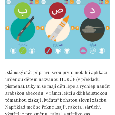
ť
:
Islámský stát připravil svou první mobilní aplikaci
určenou dětem nazvanou HURÚF (v překladu
písmena). Díky ní se mají děti lépe a rychleji naučit
arabskou abecedu. V rámci lekcí s džihádistickou
tématikou získají „lvíčata“ bohatou slovní zásobu.
Například meč se řekne „sajf“, raketa „sárúch“,
výstřel je pro změnu „talqa“ a střelivo zas