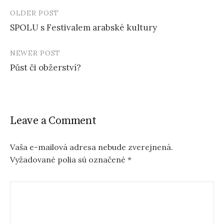
OLDER POST
SPOLU s Festivalem arabské kultury
P
NEWER POST
o
Půst či obžerství?
s
t
n
Leave a Comment
a
v
Vaša e-mailová adresa nebude zverejnená.
Vyžadované polia sú označené
*
i
g
a
t