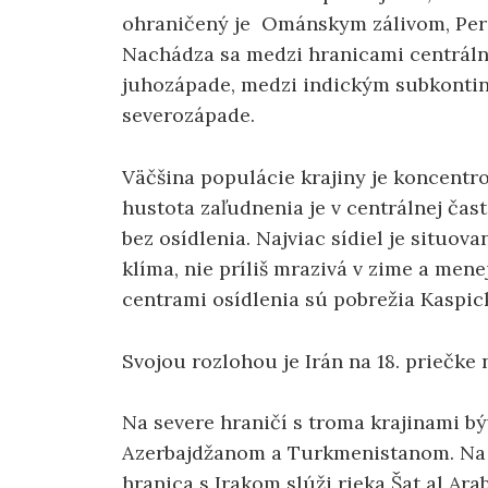
ohraničený je Ománskym zálivom, Pe
Nachádza sa medzi hranicami centráln
juhozápade, medzi indickým subkont
severozápade.
Väčšina populácie krajiny je koncentr
hustota zaľudnenia je v centrálnej čas
bez osídlenia. Najviac sídiel je situov
klíma, nie príliš mrazivá v zime a men
centrami osídlenia sú pobrežia Kaspic
Svojou rozlohou je Irán na 18. priečke 
Na severe hraničí s troma krajinami b
Azerbajdžanom a Turkmenistanom. Na 
hranica s Irakom slúži rieka Šat al Ara