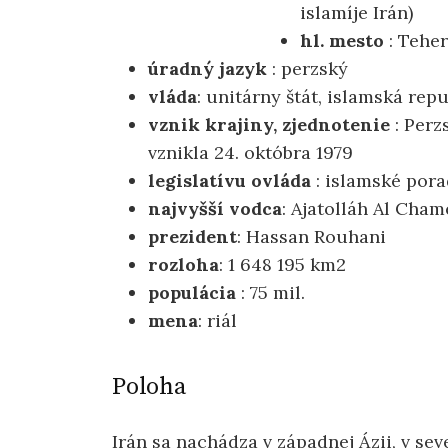
islamíje Irán)
hl. mesto
: Tehe
úradný jazyk
: perzský
vláda
: unitárny štát, islamská rep
vznik krajiny, zjednotenie
: Perz
vznikla 24. októbra 1979
legislatívu ovláda
: islamské por
najvyšší vodca
: Ajatolláh Al Cham
prezident
: Hassan Rouhani
rozloha
: 1 648 195 km2
populácia
: 75 mil.
mena
: riál
Poloha
Irán sa nachádza v západnej Ázii, v se