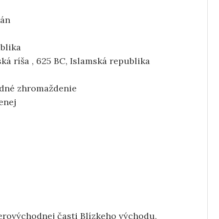
rán
ublika
ská ríša , 625 BC, Islamská republika
adné zhromaždenie
enej
verovýchodnej časti Blízkeho východu,