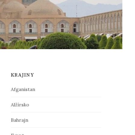
ť
:
KRAJINY
Afganistan
Alžírsko
Bahrajn