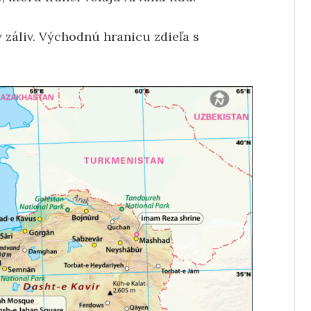
záliv. Východnú hranicu zdieľa s