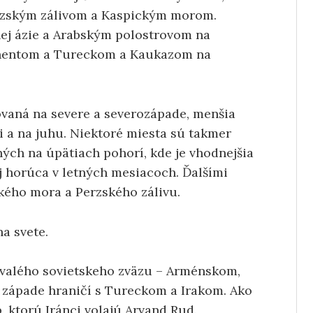
rzským zálivom a Kaspickým morom.
ej ázie a Arabským polostrovom na
inentom a Tureckom a Kaukazom na
ovaná na severe a severozápade, menšia
ti a na juhu. Niektoré miesta sú takmer
aných na úpätiach pohorí, kde je vhodnejšia
ej horúca v letných mesiacoch. Ďalšími
kého mora a Perzského zálivu.
na svete.
ývalého sovietskeho zväzu – Arménskom,
západe hraničí s Tureckom a Irakom. Ako
b, ktorú Iránci volajú Arvand Rud.