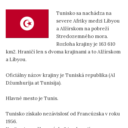
ť
Tunisko sa nachádza na
:
severe Afriky medzi Líbyou
a Alžírskom na pobreží
Stredozemného mora.
Rozloha krajiny je 163 610
km2. Hraničí len s dvoma krajinami a to Alžírskom
a Líbyou.
Oficiálny názov krajiny je Tuniská republika (Al
Džumhuríja at Tunisíja).
Hlavné mesto je Tunis.
Tunisko získalo nezávislosť od Francúzska v roku
1956.