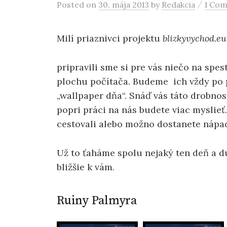
/
Posted
on
30. mája 2013
by
Redakcia
1 Co
Milí priaznivci projektu
blizkyvychod.eu
pripravili sme si pre vás niečo na spes
plochu počítača. Budeme ich vždy po 
„wallpaper dňa“. Snáď vás táto drobnos
popri práci na nás budete viac myslieť
cestovali alebo možno dostanete nápa
Už to ťaháme spolu nejaký ten deň a d
bližšie k vám.
Ruiny Palmyra