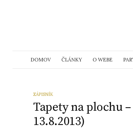
S
k
i
p
t
o
c
DOMOV
ČLÁNKY
O WEBE
PAR
o
n
t
e
ZÁPISNÍK
n
Tapety na plochu –
t
13.8.2013)