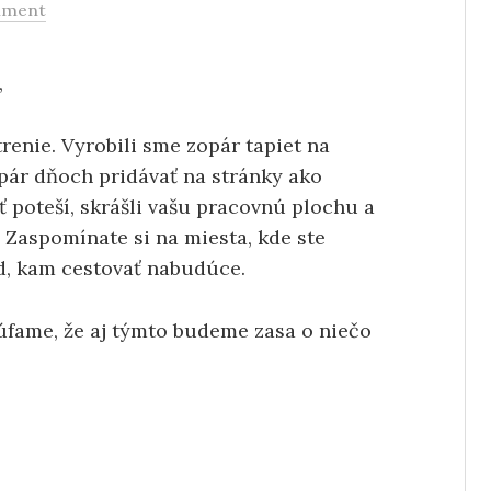
mment
,
trenie. Vyrobili sme zopár tapiet na
pár dňoch pridávať na stránky ako
ť poteší, skrášli vašu pracovnú plochu a
. Zaspomínate si na miesta, kde ste
d, kam cestovať nabudúce.
úfame, že aj týmto budeme zasa o niečo