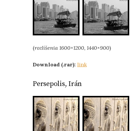
(
rozlíšenia 1600×1200, 1440×900
)
Download (.rar):
link
Persepolis, Irán