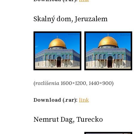
Skalný dom, Jeruzalem
(
rozlíšenia 1600×1200, 1440×900
)
Download (.rar):
link
Nemrut Dag, Turecko