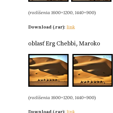
(
rozlíšenia 1600×1200, 1440×900
)
Download (.rar):
link
oblasť Erg Chebbi, Maroko
(
rozlíšenia 1600×1200, 1440×900
)
Download (.rar):
link