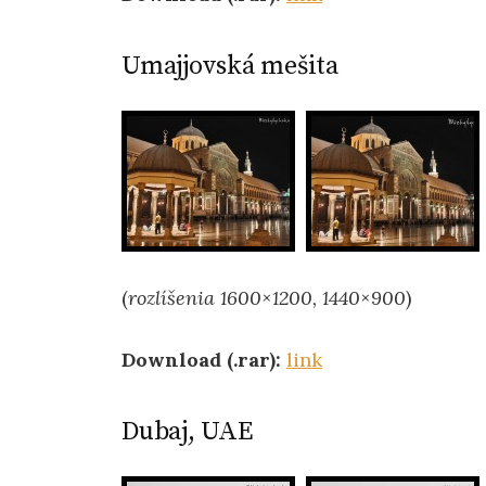
Umajjovská mešita
(
rozlíšenia 1600×1200, 1440×900
)
Download (.rar):
link
Dubaj, UAE