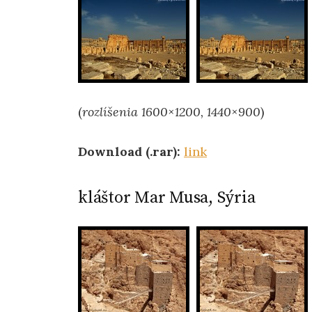
(
rozlíšenia 1600×1200, 1440×900
)
Download (.rar):
link
kláštor Mar Musa, Sýria