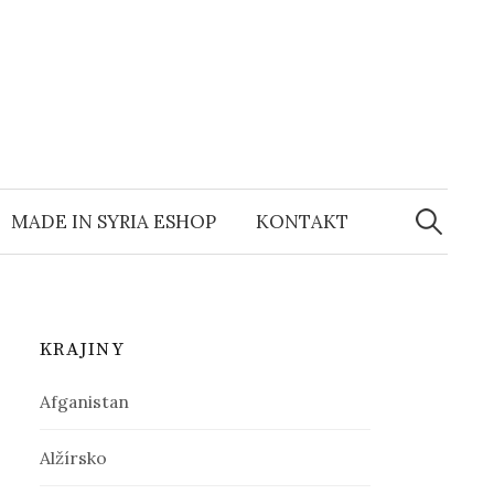
MADE IN SYRIA ESHOP
KONTAKT
H
ľ
KRAJINY
a
Afganistan
d
Alžírsko
a