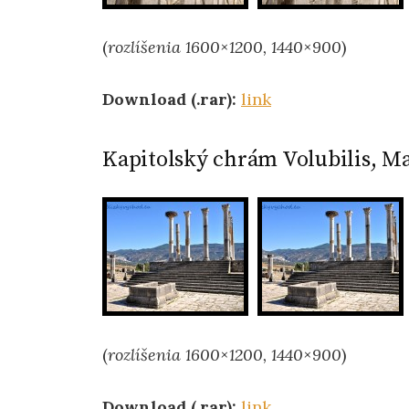
(
rozlíšenia 1600×1200, 1440×900
)
Download (.rar):
link
Kapitolský chrám Volubilis, M
(
rozlíšenia 1600×1200, 1440×900
)
Download (.rar):
link