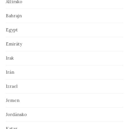
Alžírsko
Bahrajn
Egypt
Emiráty
Irak
Irán
Izrael
Jemen
Jordánsko
Katar