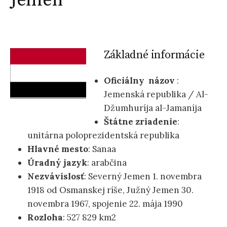
Jemen
ť
:
Základné informácie
Oficiálny názov
:
Jemenská republika / Al-
Džumhuríja al-Jamaníja
Štátne zriadenie
:
unitárna poloprezidentská republika
Hlavné mesto
: Sanaa
Úradný jazyk
: arabčina
Nezvávislosť
: Severný Jemen 1. novembra
1918 od Osmanskej ríše, Južný Jemen 30.
novembra 1967, spojenie 22. mája 1990
Rozloha
: 527 829 km2