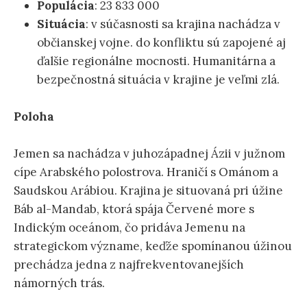
Populácia
: 23 833 000
Situácia
: v súčasnosti sa krajina nachádza v
občianskej vojne. do konfliktu sú zapojené aj
ďalšie regionálne mocnosti. Humanitárna a
bezpečnostná situácia v krajine je veľmi zlá.
Poloha
Jemen sa nachádza v juhozápadnej Ázii v južnom
cípe Arabského polostrova. Hraničí s Ománom a
Saudskou Arábiou. Krajina je situovaná pri úžine
Báb al-Mandab, ktorá spája Červené more s
Indickým oceánom, čo pridáva Jemenu na
strategickom význame, keďže spomínanou úžinou
prechádza jedna z najfrekventovanejších
námorných trás.