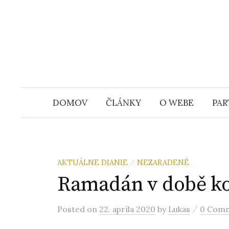
S
k
i
p
t
o
c
DOMOV
ČLÁNKY
O WEBE
PAR
o
n
t
e
AKTUÁLNE DIANIE
NEZARADENÉ
/
n
Ramadán v době k
t
/
Posted
on
22. apríla 2020
by
Lukas
0 Com