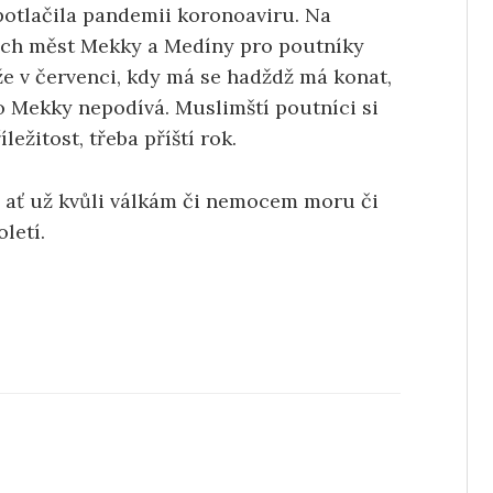
potlačila pandemii koronoaviru. Na
ých měst Mekky a Medíny pro poutníky
že v červenci, kdy má se hadždž má konat,
o Mekky nepodívá. Muslimští poutníci si
ežitost, třeba příští rok.
t, ať už kvůli válkám či nemocem moru či
oletí.