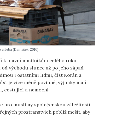
o chleba (Damašek, 2010)
í k hlavním milníkům celého roku.
t od východu slunce až po jeho západ,
dinou i ostatními lidmi, číst Korán a
ůst je více méně povinné, výjimky mají
i, cestující a nemocní.
je pro muslimy společenskou záležitostí,
ejných prostranstvích poblíž mešit, aby