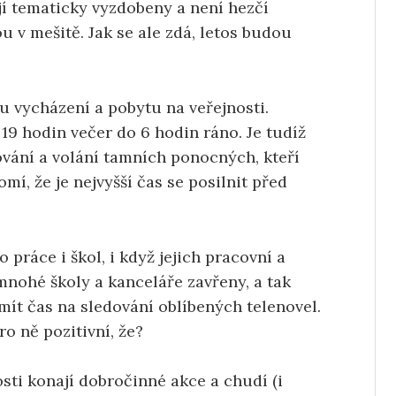
jí tematicky vyzdobeny a není hezčí
 v mešitě. Jak se ale zdá, letos budou
u vycházení a pobytu na veřejnosti.
19 hodin večer do 6 hodin ráno. Je tudíž
vání a volání tamních ponocných, kteří
í, že je nejvyšší čas se posilnit před
ráce i škol, i když jejich pracovní a
mnohé školy a kanceláře zavřeny, a tak
mít čas na sledování oblíbených telenovel.
o ně pozitivní, že?
sti konají dobročinné akce a chudí (i