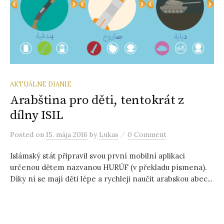
ť
:
AKTUÁLNE DIANIE
Arabština pro děti, tentokrát z
dílny ISIL
/
Posted
on
15. mája 2016
by
Lukas
0 Comment
Islámský stát připravil svou první mobilní aplikaci
určenou dětem nazvanou HURÚF (v překladu písmena).
Díky ní se mají děti lépe a rychleji naučit arabskou abec...