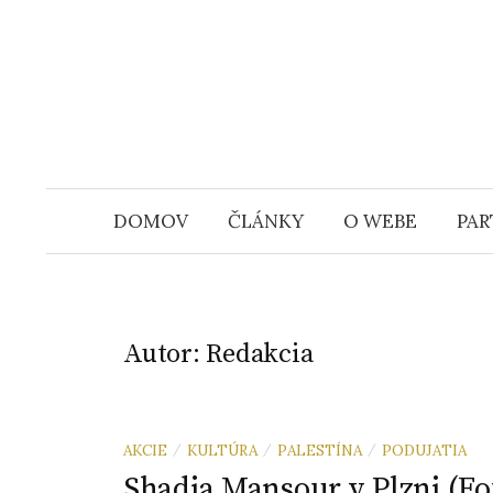
S
k
i
p
t
o
c
DOMOV
ČLÁNKY
O WEBE
PAR
o
n
t
e
Autor:
Redakcia
n
t
AKCIE
KULTÚRA
PALESTÍNA
PODUJATIA
/
/
/
Shadia Mansour v Plzni (Fo