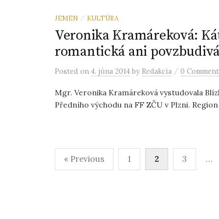
JEMEN
KULTÚRA
/
Veronika Kramáreková: Kát
romantická ani povzbudiv
/
Posted
on
4. júna 2014
by
Redakcia
0 Comment
Mgr. Veronika Kramáreková vystudovala Blízk
Předního východu na FF ZČU v Plzni. Region 
« Previous
1
2
3
…
N
a