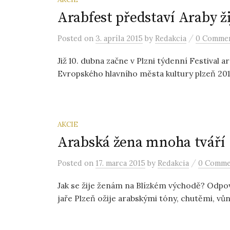
Arabfest představí Araby ž
/
Posted
on
3. apríla 2015
by
Redakcia
0 Comme
Již 10. dubna začne v Plzni týdenní Festival 
Evropského hlavního města kultury plzeň 2015.
AKCIE
Arabská žena mnoha tváří
/
Posted
on
17. marca 2015
by
Redakcia
0 Comme
Jak se žije ženám na Blízkém východě? Odpov
jaře Plzeň ožije arabskými tóny, chutěmi, vůn