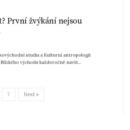
? První žvýkání nejsou
á
ovýchodní studia a Kulturní antropologii
Blízkého východu každoročně navšt...
7
Next »