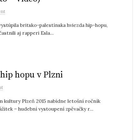
nt
 vystúpila britsko-palestínska hviezda hip-hopu,
tnili aj rapperi Esla...
 hip hopu v Plzni
nt
 kultury Plzeň 2015 nabídne letošní ročník
ek – hudební vystoupení zpěvačky r...