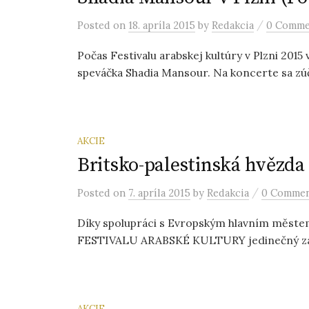
/
Posted
on
18. apríla 2015
by
Redakcia
0 Comme
Počas Festivalu arabskej kultúry v Plzni 2015
speváčka Shadia Mansour. Na koncerte sa zúčas
AKCIE
Britsko-palestinská hvězda
/
Posted
on
7. apríla 2015
by
Redakcia
0 Comme
Díky spolupráci s Evropským hlavním městem
FESTIVALU ARABSKÉ KULTURY jedinečný zážit
AKCIE