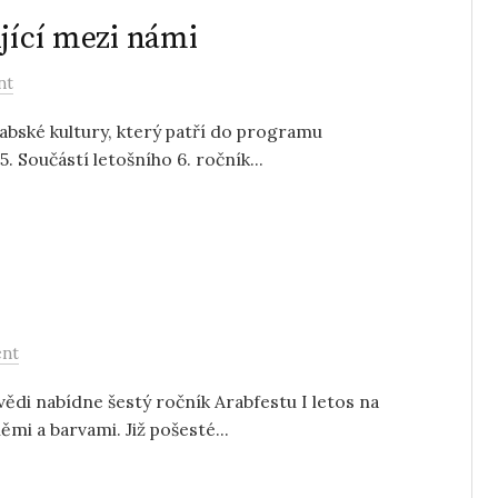
ijící mezi námi
nt
arabské kultury, který patří do programu
 Součástí letošního 6. ročník...
nt
ědi nabídne šestý ročník Arabfestu I letos na
ěmi a barvami. Již pošesté...