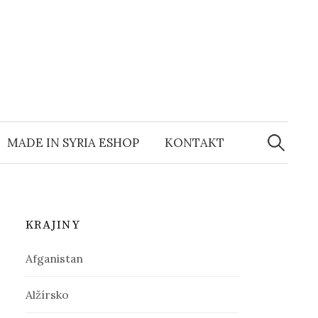
MADE IN SYRIA ESHOP
KONTAKT
H
ľ
KRAJINY
a
Afganistan
d
Alžírsko
a