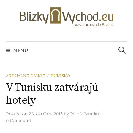
S
k
i
p
t
o
MENU
H
c
o
ľ
n
t
AKTUÁLNE DIANIE
TUNISKO
/
e
V Tunisku zatvárajú
a
n
hotely
t
d
/
Posted
on
23. októbra 2015
by
Patrik Bandúr
a
0 Comment