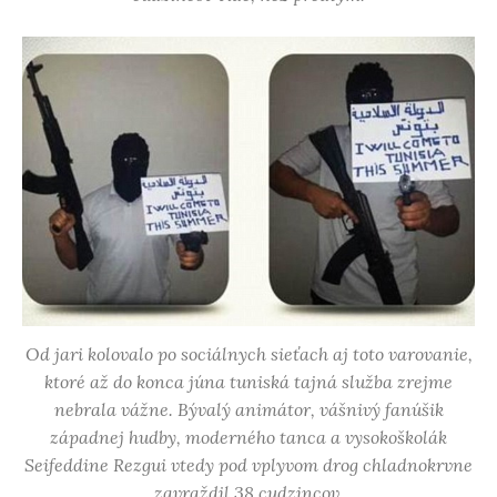
Od jari kolovalo po sociálnych sieťach aj toto varovanie,
ktoré až do konca júna tuniská tajná služba zrejme
nebrala vážne. Bývalý animátor, vášnivý fanúšik
západnej hudby, moderného tanca a vysokoškolák
Seifeddine Rezgui vtedy pod vplyvom drog chladnokrvne
zavraždil 38 cudzincov.