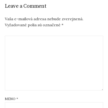
n
Leave a Comment
a
v
Vaša e-mailová adresa nebude zverejnená.
Vyžadované polia sú označené
*
i
g
a
t
i
o
n
MENO
*