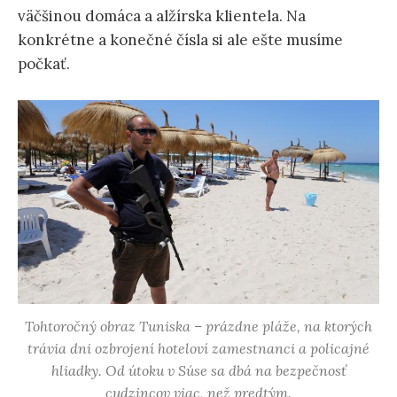
väčšinou domáca a alžírska klientela. Na
konkrétne a konečné čísla si ale ešte musíme
počkať.
Tohtoročný obraz Tuniska – prázdne pláže, na ktorých
trávia dni ozbrojení hoteloví zamestnanci a policajné
hliadky. Od útoku v Súse sa dbá na bezpečnosť
cudzincov viac, než predtým.