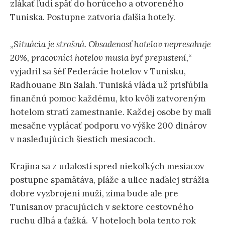
zlákať ľudí späť do horúceho a otvoreného
Tuniska. Postupne zatvoria ďalšia hotely.
„
Situácia je strašná. Obsadenosť hotelov nepresahuje
20%, pracovníci hotelov musia byť prepustení,
“
vyjadril sa šéf Federácie hotelov v Tunisku,
Radhouane Bin Salah. Tuniská vláda už prisľúbila
finančnú pomoc každému, kto kvôli zatvoreným
hotelom stratí zamestnanie. Každej osobe by mali
mesačne vyplácať podporu vo výške 200 dinárov
v nasledujúcich šiestich mesiacoch.
Krajina sa z udalostí spred niekoľkých mesiacov
postupne spamätáva, pláže a ulice naďalej strážia
dobre vyzbrojení muži, zima bude ale pre
Tunisanov pracujúcich v sektore cestovného
ruchu dlhá a ťažká. V hoteloch bola tento rok