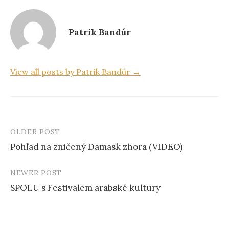
k
Patrik Bandúr
View all posts by Patrik Bandúr →
OLDER POST
Pohľad na zničený Damask zhora (VIDEO)
P
NEWER POST
o
SPOLU s Festivalem arabské kultury
s
t