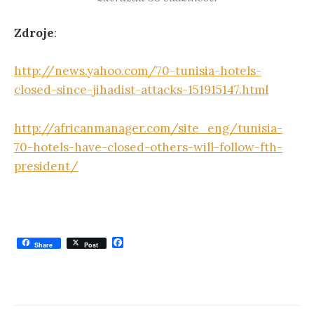
Zdroje
:
http://news.yahoo.com/70-tunisia-hotels-
closed-since-jihadist-attacks-151915147.html
http://africanmanager.com/site_eng/tunisia-
70-hotels-have-closed-others-will-follow-fth-
president/
F
Share
Post
a
c
e
b
o
o