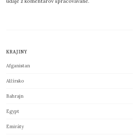
údaje z komentárov spracovávané
.
KRAJINY
Afganistan
Alžírsko
Bahrajn
Egypt
Emiráty