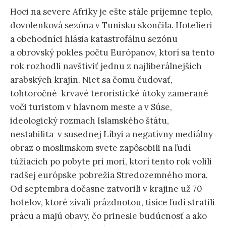
ť
Hoci na severe Afriky je ešte stále príjemne teplo,
dovolenková sezóna v Tunisku skončila. Hotelieri
:
a obchodníci hlásia katastrofálnu sezónu
a obrovský pokles počtu Európanov, ktorí sa tento
rok rozhodli navštíviť jednu z najliberálnejších
arabských krajín. Niet sa čomu čudovať,
tohtoročné krvavé teroristické útoky zamerané
voči turistom v hlavnom meste a v Súse,
ideologický rozmach Islamského štátu,
nestabilita v susednej Líbyi a negatívny mediálny
obraz o moslimskom svete zapôsobili na ľudí
túžiacich po pobyte pri mori, ktorí tento rok volili
radšej európske pobrežia Stredozemného mora.
Od septembra dočasne zatvorili v krajine už 70
hotelov, ktoré zívali prázdnotou, tisíce ľudí stratili
prácu a majú obavy, čo prinesie budúcnosť a ako