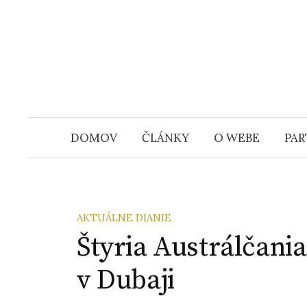
S
k
i
p
t
o
c
DOMOV
ČLÁNKY
O WEBE
PAR
o
n
t
e
AKTUÁLNE DIANIE
n
Štyria Austrálčania
t
v Dubaji