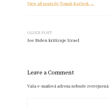
View all posts by Tomáš Kučírek →
OLDER POST
Joe Biden kritizuje Izrael
P
o
s
Leave a Comment
t
n
Vaša e-mailová adresa nebude zverejnená
a
v