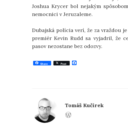
Joshua Krycer bol nejakým spôsobom 
nemocnici v Jeruzaleme.
Dubajská polícia verí, že za vraždou j
premiér Kevin Rudd sa vyjadril, že c
pasov nezostane bez odozvy.
F
Share
Post
a
c
e
b
o
o
k
Tomáš Kučírek