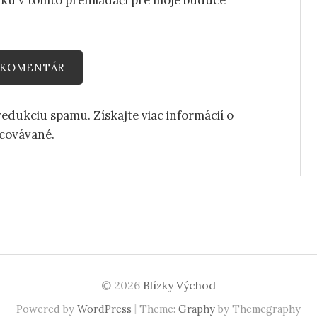
 redukciu spamu.
Získajte viac informácií o
acovávané
.
© 2026
Blízky Východ
|
Powered by
WordPress
Theme:
Graphy
by Themegraphy