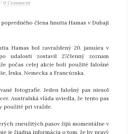
/
0 Comment
de popredného člena hnutia Hamas v Dubaji
utia Hamas bol zavraždený 20. januára v
 po udalosti zostavil 27členný zoznam
že počas celej akcie boli použité falošné
lie, Írska, Nemecka a Francúzska.
ované fotografie. Jeden falošný pas niesol
r. Australská vláda uviedla, že tento pas
y použité pri vražde.
acerých zneužitých pasov žijú momentálne v
 nie je žiadna informácia o tom, že by pravý