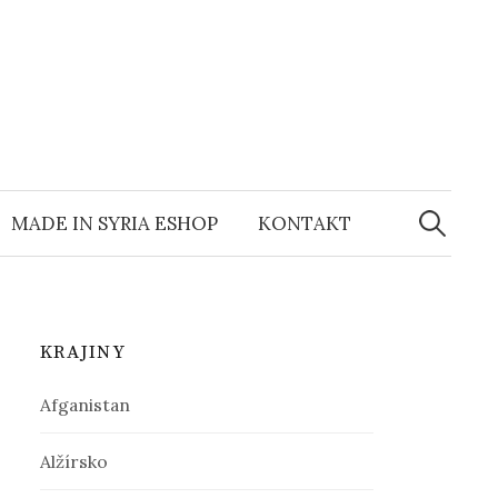
MADE IN SYRIA ESHOP
KONTAKT
H
ľ
KRAJINY
a
Afganistan
d
Alžírsko
a