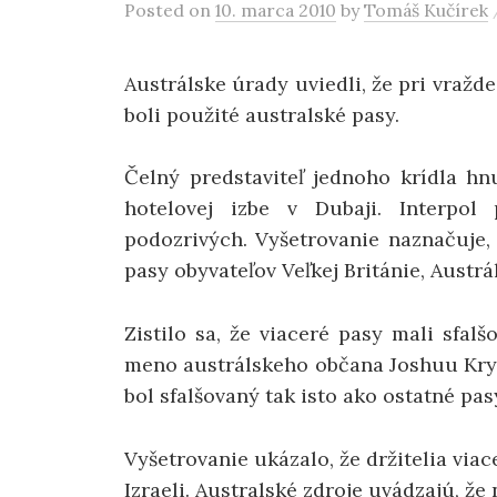
Posted
on
10. marca 2010
by
Tomáš Kučírek
Austrálske úrady uviedli, že pri vraž
boli použité australské pasy.
Čelný predstaviteľ jednoho krídla hn
hotelovej izbe v Dubaji. Interpol
podozrivých. Vyšetrovanie naznačuje, 
pasy obyvateľov Veľkej Británie, Austrá
Zistilo sa, že viaceré pasy mali sfalš
meno austrálskeho občana Joshuu Kryce
bol sfalšovaný tak isto ako ostatné pas
Vyšetrovanie ukázalo, že držitelia vi
Izraeli. Australské zdroje uvádzajú, že