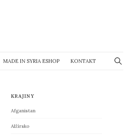
MADE IN SYRIA ESHOP
KONTAKT
H
ľ
KRAJINY
a
Afganistan
d
Alžírsko
a