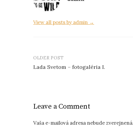
View all posts by admin →
OLDER POST
Lada Svetom – fotogaléria I.
P
o
s
Leave a Comment
t
n
Vaša e-mailová adresa nebude zverejnená