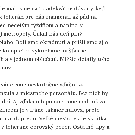
le mali sme na to adekvátne dôvody. keď
ak teherán pre nás znamenal až pád na
red necelým týždňom a naplno si
j metropoly. Čakal nás deň plný
laho. Boli sme okradnutí a prišli sme aj o
ale kompletne vykuchane, našťastie
h a v jednom oblečení. Bližšie detaily toho
omov.
basáde. sme neskutočne vďační za
onzula a miestneho personálu. Bez nich by
adní. Aj vďaka ich pomoci sme mali už za
dzincom je v Iráne takmer nulová, preto
du aj dopredu. Veľké mesto je ale skrátka
v teherane obrovský pozor. Ostatné tipy a