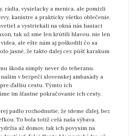
y, rádia, vysielacky a menica, ale pomizli
rvy, kanistre a prakticky všetko oblečenie.
svetiel a vystriekali na okná nás hasiaci
klaxon, tak už sme len krútili hlavou. nie len
 videa, ale ešte nám aj poškodili čo sa
lo jasné, že takto dalej cez púšť karakum
tímu škoda simply never do teheranu.
s našim v bezpečí slovenskej ambasády a
pre ďalšiu cestu. Týmto ich
áme im šťastne pokračovanie ich cesty.
rej padlo rozhodnutie, že ideme ďalej. bez
fkou. To bola totiž celá naša výbava.
ydržia až domov, tak ich povysim na