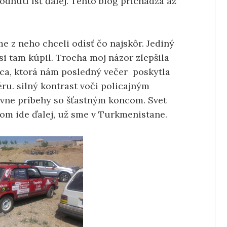
odnutí ísť ďalej. Tento blog prichádza až
e z neho chceli odísť čo najskôr. Jediný
si tam kúpil. Trocha moj názor zlepšila
ca, ktorá nám posledný večer poskytla
ru. silný kontrast voči policajným
ívne príbehy so šťastným koncom. Svet
tom ide ďalej, už sme v Turkmenistane.