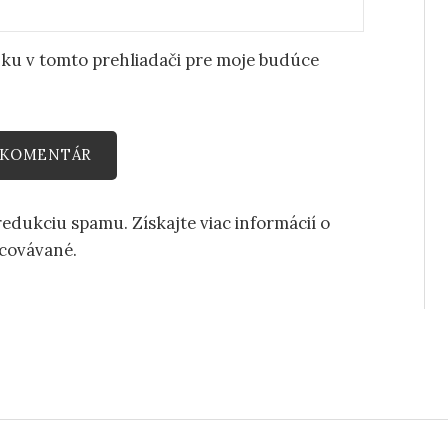
nku v tomto prehliadači pre moje budúce
 redukciu spamu.
Získajte viac informácií o
acovávané
.