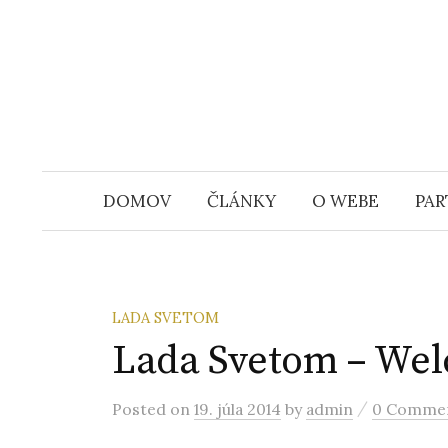
S
k
i
p
t
o
c
DOMOV
ČLÁNKY
O WEBE
PAR
o
n
t
e
LADA SVETOM
n
Lada Svetom – Wel
t
/
Posted
on
19. júla 2014
by
admin
0 Comme