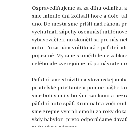
Ospravedlňujeme sa za dlhu odmlku, a
sme minule dni kolisali hore a dole, t
dno. Do mesta sme prišli nad ránom p
vychutnali zápchy osemnásť miliónove
vybavovačiek, no skončil sa pre nás neb
auto. To sa nám vrátilo až o päť dní, 
pojazdné. My sme skončili len v zabkac
celého ale zverejníme až po návrate d
Päť dní sme strávili na slovenskej am
priateľské privítanie a pomoc nášho k
sme boli sami s holými zadkami a bezr
päť dní auto späť. Kriminalita voči cu
sme zrejme vybrali smolu za roky doza
vždy babylon, preto odporúčame dávať 