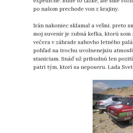
expedicne. Bude to ťažké, ale sme rozh
po našom prechode von z krajiny.
Irán nakoniec sklamal a veľmi. preto sm
moj suvenír je zubná kefka, ktorú som 
večera v záhrade sahovho letného palá
pohľad na trochu uvolnenejsiu atmosfé
staniciam. Snáď už pribudnú len pozit
patrí tým, ktorí sa neposeru. Lada Sve