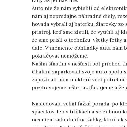
rady až po návrate.
Auto nie že nám vybielili od elektronik
nám aj nepredajne náhradné diely, reze
hovada vybrali aj baterku, žiarovky zo 
prístroj. keď sme zistili, že vytrhli aj 
že sme prišli o techniku, všetky fotky a
dalo. V momente obhliadky auta nám bo
pokračovať nemôžeme.
Našim šťastím v nešťastí bol príchod 
Chalani zaparkovali svoje auto spolu 
zapozicali nám niektoré veci potrebné 
pozdravujeme, ešte raz ďakujeme a žel
Nasledovala veľmi ťažká porada, po kto
spacakov, len v tričkách a so zubnou ke
nesmiem zabudnúť na žabky, ktoré ak v