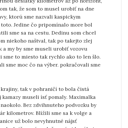
inou desiatky kilometrov až po horizont,
rom tak, že som to musel urobiť na dne
avy, ktorú sme nazvali kaspickym
 toto. Jedine čo pripomínalo more bol
átili sme sa na cestu. Dedinu som chcel
m niekoho naštval, tak po takejto zlej
k a my by sme museli urobiť vozovu
i sme to miesto tak rychlo ako to len šlo.
li sme moc čo na výber. pokračovali sme
krajiny, tak v pohraničí to bola čistá
aj kamazy museli ísť pomaly. Maximalka
a naokolo. Bez zdvihnuteho podvozku by
ár kilometrov. Blížili sme sa k volge a
ranice už bolo nevyhnutné nájsť