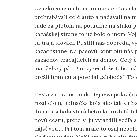
Uzbeku sme mali na hraniciach tak aku
prehrabávali celé auto a nadávali na ni
rade za plotom na poludnie na slnku po
kazašskej strane to už bolo o inom. Voj
tu traja slováci. Pustili nás dopredu, vy
kazachstane. Na pasovú kontrolu nás 
kazachov vracajúcich sa domov. Celý č
manželský pár. Pán vyzeral, že toho má 
prešli hranicu a povedal „sloboda“. To v
Cesta za hranicou do Bejneva pokračov
rozdielom, polnačka bola ako tak sfrézo
do mesta bola stará betonka rozbitá tak
novú cestu, preto si ju vyjazdili vedľa
nájsť vodu. Pri tom arale to ozaj nebol