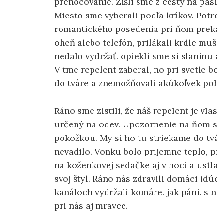
prenocovanie. Zišli sme z cesty na pas
Miesto sme vyberali podľa kríkov. Potr
romantického posedenia pri ňom prekaz
oheň alebo telefón, prilákali krdle muš
nedalo vydržať. opiekli sme si slaninu a
V tme repelent zaberal, no pri svetle 
do tváre a znemožňovali akúkoľvek po
Ráno sme zistili, že náš repelent je vl
určený na odev. Upozornenie na ňom st
pokožkou. My si ho tu striekame do tv
nevadilo. Vonku bolo prijemne teplo, 
na koženkovej sedačke aj v noci a ustl
svoj štyl. Ráno nás zdravili domáci idúc
kanáloch vydržali komáre. jak páni. 
pri nás aj mravce.