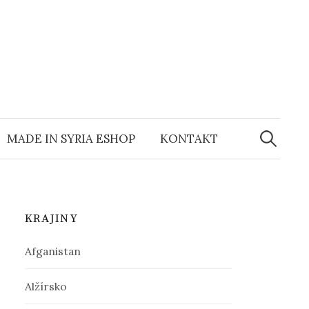
MADE IN SYRIA ESHOP
KONTAKT
H
ľ
KRAJINY
a
Afganistan
d
Alžírsko
a