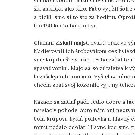
sladkou vodou. Našli sme si ho ako ťa
šla asfaltka ako sklo. Fabo využil šok 
a piekli sme si to sto za hodinu. Opro
len 160 km to bola ulava.
Chalani získali majstrovskú prax vo vý
Nadierovali ich šrobovákom cez hviezd
sme kúpili ešte v Iráne. Fabo začal ten
spávať vonku. Majo sa zo zúfalstva k v
kazašskymi hranicami. Vyšiel sa ráno oh
chcem späť svoj kokonik, vyj…ny tehera
Kazach sa zatiaľ páči. Jedlo dobre a lac
najviac v pohode, auto nám ani neotvara
bola krupova kyslá polievka a hlavný 
tomu nedalo odolať. Hlavne keď sme zis