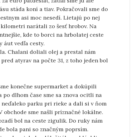
za euro päťdesiat, zatiaľ sme ju ale
ásu stáda koní a tiav. Pokračovali sme do
iestnym asi moc nesedí. Lietajú po nej
kilometri narátali zo šesť hrobov. Na
ntnejšie, kde to borci na hrbolatej ceste
y áut vedľa cesty.
la. Chalani doliali olej a prestal nám
pred atyrav na počte 31, z toho jeden bol
i sme konečne supermarket a dokúpili
a po dlhom čase sme sa znova ocitli na
neďaleko parku pri rieke a dali si v ňom
 V obchode sme našli príznačné lokálne.
ozadí bol na ceste zigulik. Do ruky nám
de bola pani so značným poprsím.