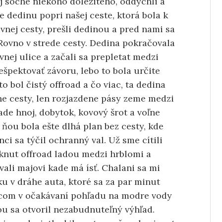
j soche niekoho dôležitého, oddýchli a
 dedinu popri našej ceste, ktorá bola k
avnej cesty, prešli dedinou a pred nami sa
 Rovno v strede cesty. Dedina pokračovala
avnej ulice a začali sa prepletat medzi
špektovať závoru, lebo to bola určite
o bol čistý offroad a čo viac, ta dedina
e cesty, len rozjazdene pásy zeme medzi
de hnoj, dobytok, kovový šrot a voľne
ňou bola ešte dlhá plan bez cesty, kde
ci sa týčil ochranný val. Už sme cítili
sknut offroad ladou medzi hrblomi a
ali majovi kade má ísť. Chalani sa mi
ku v dráhe auta, ktoré sa za par minut
pcom v očakávaní pohľadu na modre vody
ou sa otvoril nezabudnuteľný výhľad.