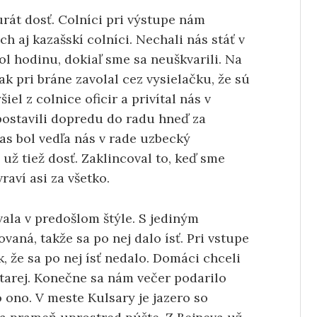
rát dosť. Colníci pri výstupe nám
ch aj kazašskí colníci. Nechali nás stáť v
l hodinu, dokiaľ sme sa neuškvarili. Na
ak pri bráne zavolal cez vysielačku, že sú
šiel z colnice oficir a privítal nás v
postavili dopredu do radu hneď za
as bol vedľa nás v rade uzbecký
už tiež dosť. Zaklincoval to, keď sme
raví asi za všetko.
ala v predošlom štýle. S jediným
vaná, takže sa po nej dalo ísť. Pri vstupe
, že sa po nej ísť nedalo. Domáci chceli
 starej. Konečne sa nám večer podarilo
o ono. V meste Kulsary je jazero so