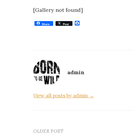
[Gallery not found]
F
Share
Post
a
c
e
b
o
o
k
admin
View all posts by admin →
OLDER POST