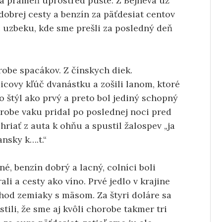
va prameň uprostred púšte. Z Bejneva už
z dobrej cesty a benzín za päťdesiat centov
ti uzbeku, kde sme prešli za posledný deň
robe spacákov. Z čínskych diek.
icovy kľúč dvanástku a zošili lanom, ktoré
to štýl ako prvý a preto bol jediný schopný
ýrobe vaku pridal po poslednej noci pred
riať z auta k ohňu a spustil žalospev „ja
nsky k….t.“
né, benzín dobrý a lacný, colníci boli
li a cesty ako víno. Prvé jedlo v krajine
chod zemiaky s mäsom. Za štyri doláre sa
tili, že sme aj kvôli chorobe takmer tri