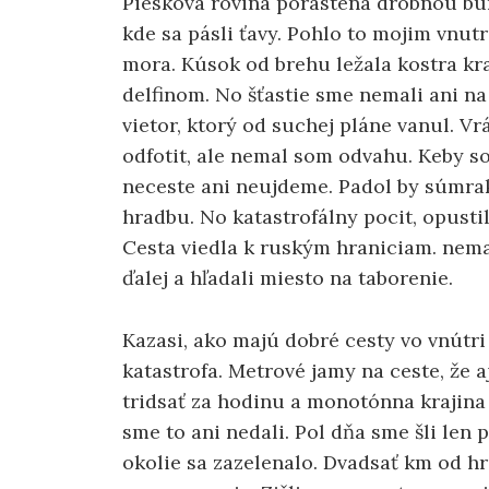
Pieskova rovina porastena drobnou bur
kde sa pásli ťavy. Pohlo to mojim vnut
mora. Kúsok od brehu ležala kostra kr
delfinom. No šťastie sme nemali ani na
vietor, ktorý od suchej pláne vanul. Vr
odfotit, ale nemal som odvahu. Keby so
neceste ani neujdeme. Padol by súmra
hradbu. No katastrofálny pocit, opustil
Cesta viedla k ruským hraniciam. nema
ďalej a hľadali miesto na taborenie.
Kazasi, ako majú dobré cesty vo vnútri 
katastrofa. Metrové jamy na ceste, že 
tridsať za hodinu a monotónna krajin
sme to ani nedali. Pol dňa sme šli len p
okolie sa zazelenalo. Dvadsať km od h