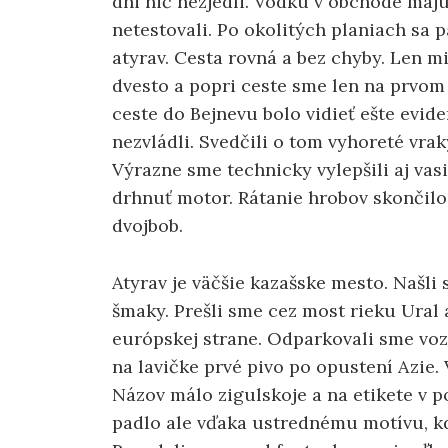
dni nič nezjedli. Vodku v obchode majú 
netestovali. Po okolitých planiach sa p
atyrav. Cesta rovná a bez chyby. Len m
dvesto a popri ceste sme len na prvom 
ceste do Bejnevu bolo vidieť ešte evide
nezvládli. Svedčili o tom vyhoreté vrak
Výrazne sme technicky vylepšili aj vasi
drhnuť motor. Rátanie hrobov skončilo 
dvojbob.
Atyrav je väčšie kazašske mesto. Našl
šmaky. Prešli sme cez most rieku Ural 
európskej strane. Odparkovali sme voz 
na lavičke prvé pivo po opustení Azie.
Názov málo zigulskoje a na etikete v p
padlo ale vďaka ustrednému motívu, k