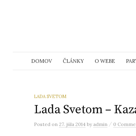
S
k
i
p
t
o
c
DOMOV
ČLÁNKY
O WEBE
PAR
o
n
t
e
LADA SVETOM
n
Lada Svetom – Kaz
t
/
Posted
on
27. júla 2014
by
admin
0 Comme