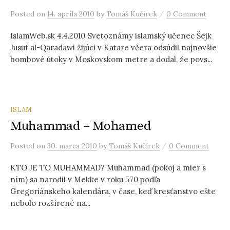
ť
/
Posted
on
14. apríla 2010
by
Tomáš Kučírek
0 Comment
:
IslamWeb.sk 4.4.2010 Svetoznámy islamský učenec Šejk
Jusuf al-Qaradawi žijúci v Katare včera odsúdil najnovšie
bombové útoky v Moskovskom metre a dodal, že povs...
ISLAM
Muhammad – Mohamed
/
Posted
on
30. marca 2010
by
Tomáš Kučírek
0 Comment
KTO JE TO MUHAMMAD? Muhammad (pokoj a mier s
ním) sa narodil v Mekke v roku 570 podľa
Gregoriánskeho kalendára, v čase, keď kresťanstvo ešte
nebolo rozšírené na...