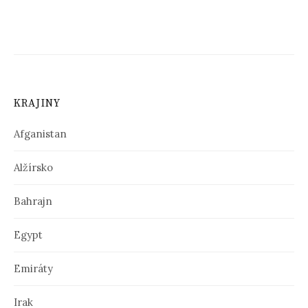
N
a
v
i
KRAJINY
g
á
Afganistan
c
Alžírsko
i
Bahrajn
a
v
Egypt
č
Emiráty
l
á
Irak