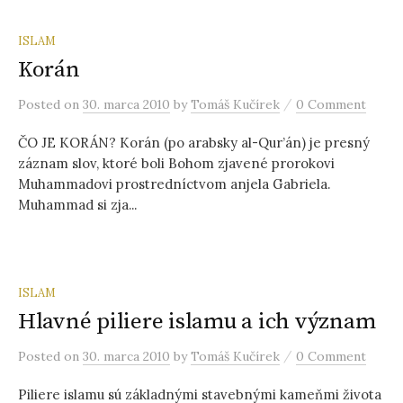
ISLAM
Korán
/
Posted
on
30. marca 2010
by
Tomáš Kučírek
0 Comment
ČO JE KORÁN? Korán (po arabsky al-Qur’án) je presný
záznam slov, ktoré boli Bohom zjavené prorokovi
Muhammadovi prostredníctvom anjela Gabriela.
Muhammad si zja...
ISLAM
Hlavné piliere islamu a ich význam
/
Posted
on
30. marca 2010
by
Tomáš Kučírek
0 Comment
Piliere islamu sú základnými stavebnými kameňmi života