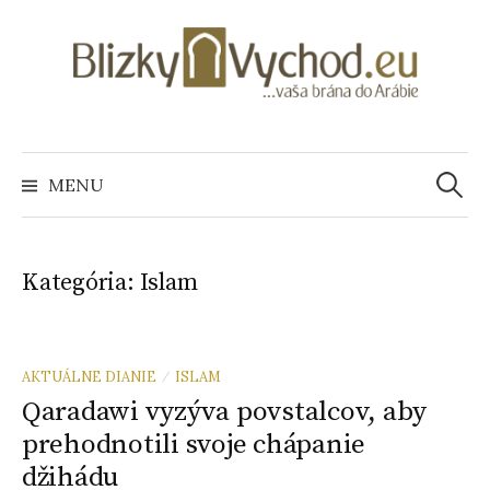
S
k
i
p
t
o
MENU
H
c
o
ľ
n
Kategória: Islam
t
e
a
n
t
d
AKTUÁLNE DIANIE
ISLAM
/
Qaradawi vyzýva povstalcov, aby
prehodnotili svoje chápanie
a
džihádu