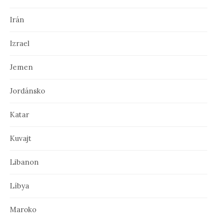
n
Irán
k
Izrael
o
c
Jemen
h
Jordánsko
Katar
Kuvajt
Libanon
Líbya
Maroko