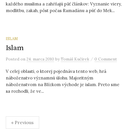
každého muslima a zahŕňajú päť článkov: Vyznanie viery,
modlitbu, zakah, pôst počas Ramadánu a púť do Mek...
ISLAM
Islam
/
Posted
on
24. marca 2010
by
Tomáš Kučírek
0 Comment
V celej oblasti, o ktorej pojednáva tento web, hrá
náboženstvo významnú úlohu. Majoritným
náboženstvom na Blízkom východe je islam. Preto sme
sa rozhodli, že ve...
« Previous