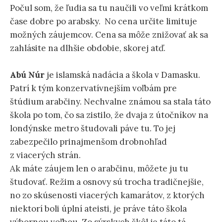
Počul som, že ľudia sa tu naučili vo veľmi krátkom
čase dobre po arabsky. No cena určite limituje
možných záujemcov. Cena sa môže znižovať ak sa
zahlásite na dlhšie obdobie, skorej atď.
Abú Núr
je islamská nadácia a škola v Damasku.
Patrí k tým konzervatívnejším voľbám pre
štúdium arabčiny. Nechvalne známou sa stala táto
škola po tom, čo sa zistilo, že dvaja z útočníkov na
londýnske metro študovali páve tu. To jej
zabezpečilo prinajmenšom drobnohľad
z viacerých strán.
Ak máte záujem len o arabčinu, môžete ju tu
študovať. Režim a osnovy sú trocha tradičnejšie,
no zo skúsenosti viacerých kamarátov, z ktorých
niektorí boli úplní ateisti, je práve táto škola