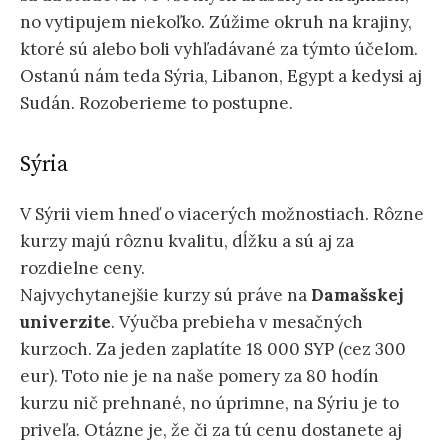
no vytipujem niekoľko. Zúžime okruh na krajiny,
ktoré sú alebo boli vyhľadávané za týmto účelom.
Ostanú nám teda Sýria, Libanon, Egypt a kedysi aj
Sudán. Rozoberieme to postupne.
Sýria
V Sýrii viem hneď o viacerých možnostiach. Rôzne
kurzy majú rôznu kvalitu, dĺžku a sú aj za
rozdielne ceny.
Najvychytanejšie kurzy sú práve na
Damašskej
univerzite
. Výučba prebieha v mesačných
kurzoch. Za jeden zaplatíte 18 000 SYP (cez 300
eur). Toto nie je na naše pomery za 80 hodín
kurzu nič prehnané, no úprimne, na Sýriu je to
priveľa. Otázne je, že či za tú cenu dostanete aj