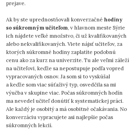
prejave.
Ak by ste uprednostňovali konverzačné
hodiny
so súkromným uč
iteľom
, v hlavnom meste Sýrie
ich nájdete veľké množstvo, či už kvalifikovaných
alebo nekvalifikovaných. Viete nájsť učiteľov, za
ktorých súkromné hodiny zaplatíte podobnú
cenu ako za kurz na univerzite. Tu ale veľmi záleží
na učiteľovi, keďže sa nepostupuje podľa vopred
vypracovaných osnov. Ja som si to vyskúšal
a keďže som viac súťaživý typ, osvedčila sa mi
výučba v skupine viac. Počas súkromných hodín
ma nevedel učiteľ donútiť k systematickej práci.
Ale každý je osobitý a má osobitné očakávania. No
konverzáciu vypracujete asi najlepšie počas
súkromných lekcií.