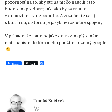
pozornosť na to, aby ste sa niečo naučili, isto
budete napredovať tak, ako by sa vám to
v domovine asi nepodarilo. A zoznámite sa aj
s kultúrou, s ktorou je jazyk nerozlučne spojený.
V prípade, že máte nejaké dotazy, napíšte nám
mail, napíšte do fóra alebo použite kúzelný google
F
Share
Post
a
c
e
b
o
o
k
Tomáš Kučírek