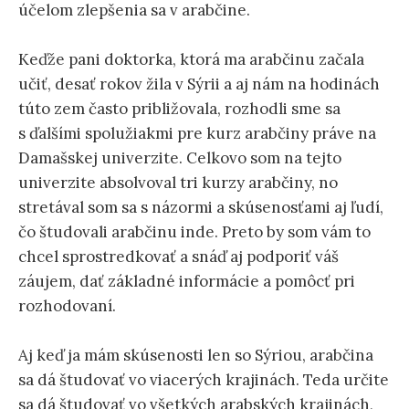
účelom zlepšenia sa v arabčine.
Keďže pani doktorka, ktorá ma arabčinu začala
učiť, desať rokov žila v Sýrii a aj nám na hodinách
túto zem často približovala, rozhodli sme sa
s ďalšími spolužiakmi pre kurz arabčiny práve na
Damašskej univerzite. Celkovo som na tejto
univerzite absolvoval tri kurzy arabčiny, no
stretával som sa s názormi a skúsenosťami aj ľudí,
čo študovali arabčinu inde. Preto by som vám to
chcel sprostredkovať a snáď aj podporiť váš
záujem, dať základné informácie a pomôcť pri
rozhodovaní.
Aj keď ja mám skúsenosti len so Sýriou, arabčina
sa dá študovať vo viacerých krajinách. Teda určite
sa dá študovať vo všetkých arabských krajinách,