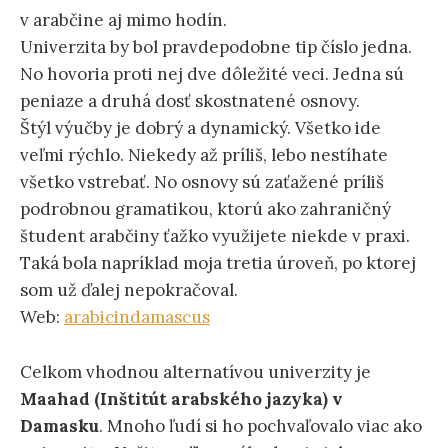
v arabčine aj mimo hodín.
Univerzita by bol pravdepodobne tip číslo jedna.
No hovoria proti nej dve dôležité veci. Jedna sú
peniaze a druhá dosť skostnatené osnovy.
Štýl výučby je dobrý a dynamický. Všetko ide
veľmi rýchlo. Niekedy až príliš, lebo nestíhate
všetko vstrebať. No osnovy sú zaťažené príliš
podrobnou gramatikou, ktorú ako zahraničný
študent arabčiny ťažko využijete niekde v praxi.
Taká bola napríklad moja tretia úroveň, po ktorej
som už ďalej nepokračoval.
Web:
arabicindamascus
Celkom vhodnou alternatívou univerzity je
Maahad (Inštitút arabského jazyka) v
Damasku
. Mnoho ľudí si ho pochvaľovalo viac ako