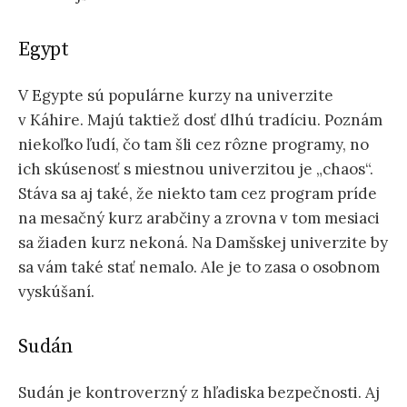
Egypt
V Egypte sú populárne kurzy na univerzite
v Káhire. Majú taktiež dosť dlhú tradíciu. Poznám
niekoľko ľudí, čo tam šli cez rôzne programy, no
ich skúsenosť s miestnou univerzitou je „chaos“.
Stáva sa aj také, že niekto tam cez program príde
na mesačný kurz arabčiny a zrovna v tom mesiaci
sa žiaden kurz nekoná. Na Damšskej univerzite by
sa vám také stať nemalo. Ale je to zasa o osobnom
vyskúšaní.
Sudán
Sudán je kontroverzný z hľadiska bezpečnosti. Aj