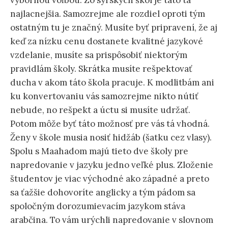
výbornou voľbou. Zo sýrskych škôl je táto tá
najlacnejšia. Samozrejme ale rozdiel oproti tým
ostatným tu je značný. Musíte byť pripravení, že aj
keď za nízku cenu dostanete kvalitné jazykové
vzdelanie, musíte sa prispôsobiť niektorým
pravidlám školy. Skrátka musíte rešpektovať
ducha v akom táto škola pracuje. K modlitbám ani
ku konvertovaniu vás samozrejme nikto nútiť
nebude, no rešpekt a úctu si musíte udržať.
Potom môže byť táto možnosť pre vás tá vhodná.
Ženy v škole musia nosiť hidžáb (šatku cez vlasy).
Spolu s Maahadom majú tieto dve školy pre
napredovanie v jazyku jedno veľké plus. Zloženie
študentov je viac východné ako západné a preto
sa ťažšie dohovoríte anglicky a tým pádom sa
spoločným dorozumievacím jazykom stáva
arabčina. To vám urýchli napredovanie v slovnom