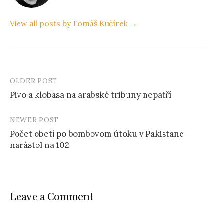
View all posts by Tomáš Kučírek →
OLDER POST
Pivo a klobása na arabské tribuny nepatří
P
NEWER POST
o
Počet obetí po bombovom útoku v Pakistane
s
narástol na 102
t
n
a
Leave a Comment
v