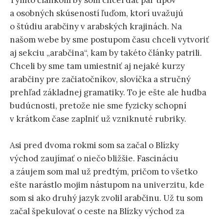
ť
a osobných skúseností ľuďom, ktorí uvažujú
o štúdiu arabčiny v arabských krajinách. Na
:
našom webe by sme postupom času chceli vytvoriť
aj sekciu „arabčina“, kam by takéto články patrili.
Chceli by sme tam umiestniť aj nejaké kurzy
arabčiny pre začiatočníkov, slovíčka a stručný
prehľad základnej gramatiky. To je ešte ale hudba
budúcnosti, pretože nie sme fyzicky schopní
v krátkom čase zaplniť už vzniknuté rubriky.
Asi pred dvoma rokmi som sa začal o Blízky
východ zaujímať o niečo bližšie. Fascináciu
a záujem som mal už predtým, pričom to všetko
ešte narástlo mojim nástupom na univerzitu, kde
som si ako druhý jazyk zvolil arabčinu. Už tu som
začal špekulovať o ceste na Blízky východ za