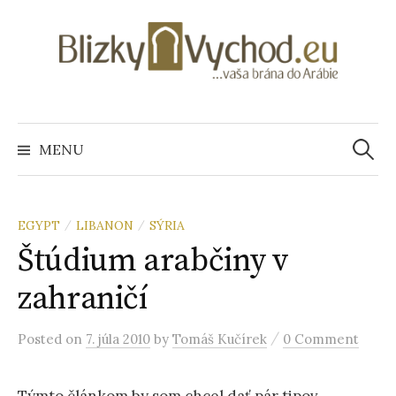
S
k
i
p
t
o
MENU
H
c
o
ľ
n
t
EGYPT
LIBANON
SÝRIA
/
/
e
Štúdium arabčiny v
a
n
zahraničí
t
d
/
Posted
on
7. júla 2010
by
Tomáš Kučírek
0 Comment
a
Týmto článkom by som chcel dať pár tipov