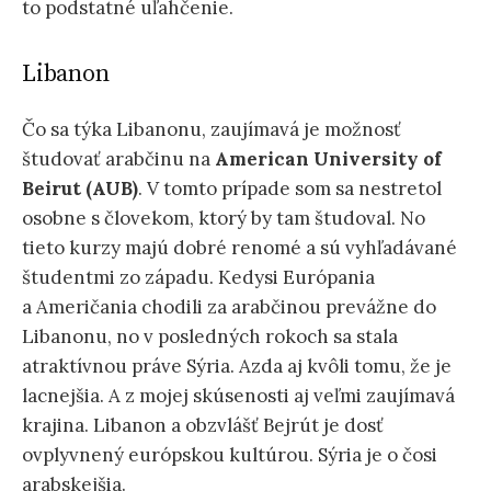
to podstatné uľahčenie.
Libanon
Čo sa týka Libanonu, zaujímavá je možnosť
študovať arabčinu na
American University of
Beirut (AUB)
. V tomto prípade som sa nestretol
osobne s človekom, ktorý by tam študoval. No
tieto kurzy majú dobré renomé a sú vyhľadávané
študentmi zo západu. Kedysi Európania
a Američania chodili za arabčinou prevážne do
Libanonu, no v posledných rokoch sa stala
atraktívnou práve Sýria. Azda aj kvôli tomu, že je
lacnejšia. A z mojej skúsenosti aj veľmi zaujímavá
krajina. Libanon a obzvlášť Bejrút je dosť
ovplyvnený európskou kultúrou. Sýria je o čosi
arabskejšia.