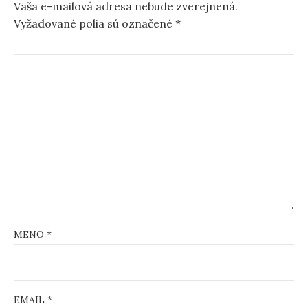
Vaša e-mailová adresa nebude zverejnená.
i
Vyžadované polia sú označené
*
g
a
t
i
o
n
MENO
*
EMAIL
*