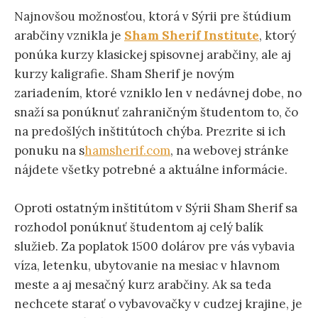
Najnovšou možnosťou, ktorá v Sýrii pre štúdium
arabčiny vznikla je
Sham Sherif Institute
, ktorý
ponúka kurzy klasickej spisovnej arabčiny, ale aj
kurzy kaligrafie. Sham Sherif je novým
zariadením, ktoré vzniklo len v nedávnej dobe, no
snaží sa ponúknuť zahraničným študentom to, čo
na predošlých inštitútoch chýba. Prezrite si ich
ponuku na s
hamsherif.com
, na webovej stránke
nájdete všetky potrebné a aktuálne informácie.
Oproti ostatným inštitútom v Sýrii Sham Sherif sa
rozhodol ponúknuť študentom aj celý balík
služieb. Za poplatok 1500 dolárov pre vás vybavia
víza, letenku, ubytovanie na mesiac v hlavnom
meste a aj mesačný kurz arabčiny. Ak sa teda
nechcete starať o vybavovačky v cudzej krajine, je