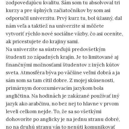
zodpovedajúcu kvalitu. Sám som tu absolvoval tri
kurzy a pre úplných začiatočníkov by som asi
odporučil univerzitu. Prvý kurz tu, bol úžasný, dal
nám veľa a taktiež na univerzite si môžete
vytvoriť rýchlo nové sociálne väzby, čo asi oceníte,
ak pricestujete do krajiny sami.
Na univerzite sa sústreďujú predovšetkým
študenti zo západných krajín. Je to limitované aj
finančnými možnosťami študentov z iných kútov
sveta. Atmosféra býva po väčšine veľmi dobrá a ja
sám som sa tam cítil dobre. Z mojej skúsenosti,
primárnym dorozumievacím jazykom bola
angličtina. Na hodinách je zakázané používať iný
jazyk ako arabčinu, no bez nej to hlavne v prvom
leveli celkom nejde. To, že sa so všetkými
dohovoríte po anglicky je na jednu stranu dobré,
no na druhú stranu vás to nenúti komunikovať