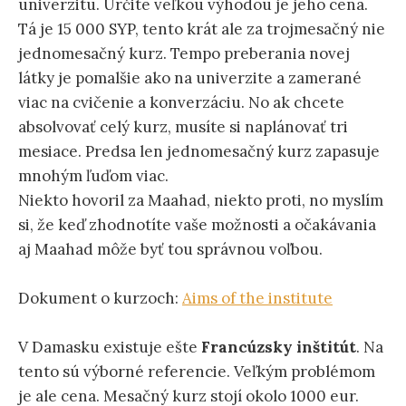
univerzitu. Určite veľkou výhodou je jeho cena.
Tá je 15 000 SYP, tento krát ale za trojmesačný nie
jednomesačný kurz. Tempo preberania novej
látky je pomalšie ako na univerzite a zamerané
viac na cvičenie a konverzáciu. No ak chcete
absolvovať celý kurz, musíte si naplánovať tri
mesiace. Predsa len jednomesačný kurz zapasuje
mnohým ľuďom viac.
Niekto hovoril za Maahad, niekto proti, no myslím
si, že keď zhodnotíte vaše možnosti a očakávania
aj Maahad môže byť tou správnou voľbou.
Dokument o kurzoch:
Aims of the institute
V Damasku existuje ešte
Francúzsky inštitút
. Na
tento sú výborné referencie. Veľkým problémom
je ale cena. Mesačný kurz stojí okolo 1000 eur.