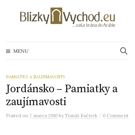
S
k
i
p
t
o
MENU
H
c
o
ľ
n
t
PAMIATKY A ZAUJÍMAVOSTI
e
Jordánsko – Pamiatky a
a
n
zaujímavosti
t
d
/
Posted
on
7. marca 2010
by
Tomáš Kučírek
0 Comment
a