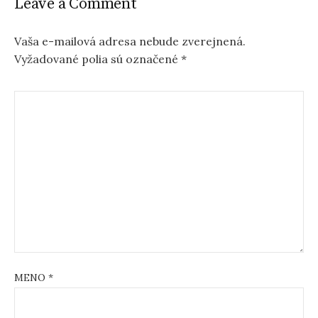
Leave a Comment
a
v
Vaša e-mailová adresa nebude zverejnená.
Vyžadované polia sú označené
*
i
g
a
t
i
o
n
MENO
*