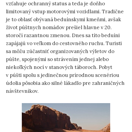
vzťahuje ochranný status a teda je doňho
limitovaný vstup motorovými vozidlami. Tradične
je to oblasť obývaná beduínskymi kmeňmi, avšak
život púštnych nomádov prešiel hlavne v 20.
storočí razantnou zmenou. Dnes sa títo beduíni
zapájajú vo veľkom do cestovného ruchu. Turisti
sa môžu zúčastniť organizovaných výletov do
púšte, spojenými so strávením jednej alebo
niekoľkých nocí v stanových táboroch. Pobyt
v púšti spolu s jedinečnou prírodnou scenériou
údolia pôsobia ako silné lákadlo pre zahraničných
návštevníkov.