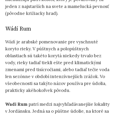
jeden z najstarších na svete a mamelucká pevnosť
(pôvodne križiacky hrad).
Wádí Rum
Wádí
je arabské pomenovanie pre vyschnuté
koryto rieky. V púštnych a polopúštnych
oblastiach sú takéto korytá niekedy trvalo bez
vody, rieky tadiaľ tiekli ešte pred klimatickými
zmenami pred tisícročiami, alebo tadiaľ tečie voda
len sezónne v období intenzívnejších zrážok. Vo
všeobecnosti sa takýto názov používa pre údolia,
prakticky akéhokoľvek pôvodu.
Wadi Rum
patrí medzi najvyhľadávanejšie lokality
v Jordánsku. Jedná sa o púštne údolie, na ktoré sa