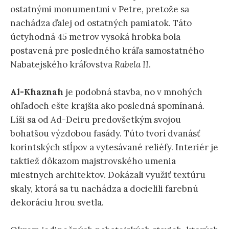
ostatnými monumentmi v Petre, pretože sa
nachádza ďalej od ostatných pamiatok. Táto
úctyhodná 45 metrov vysoká hrobka bola
postavená pre posledného kráľa samostatného
Nabatejského kráľovstva
Rabela II
.
Al-Khaznah
je podobná stavba, no v mnohých
ohľadoch ešte krajšia ako posledná spomínaná.
Líši sa od Ad-Deiru predovšetkým svojou
bohatšou výzdobou fasády. Túto tvorí dvanásť
korintských stĺpov a vytesávané reliéfy. Interiér je
taktiež dôkazom majstrovského umenia
miestnych architektov. Dokázali využiť textúru
skaly, ktorá sa tu nachádza a docielili farebnú
dekoráciu hrou svetla.