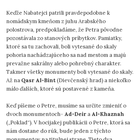
Keďže Nabatejci patrili pravdepodobne k
nomádskym kmeňom z juhu Arabského
polostrova, predpokladáme, že Petra pôvodne
pozostávala zo stanových príbytkov. Pamiatky,
ktoré sa tu zachovali, boli vytesané do skaly
pohoria nachádzajúceho sa nad mestom a majú
prevažne sakrálny alebo pohrebný charakter.
Takmer všetky monumenty boli vytesané do skaly.
Až na
Qasr Al-Bint
(Dievčenský hrad) a niekoľko
málo ďalších, ktoré sú postavené z kameňa.
Keď píšeme o Petre, musíme sa určite zmieniť o
dvoch monumentoch-
Ad-Deir
a
Al-Khaznah
(„Poklad“). V hocijakej publikácii o Petre, ktorá sa
nám dostane do rúk, bude jeden z týchto
monumentov na titulnej strane. Tieto dva