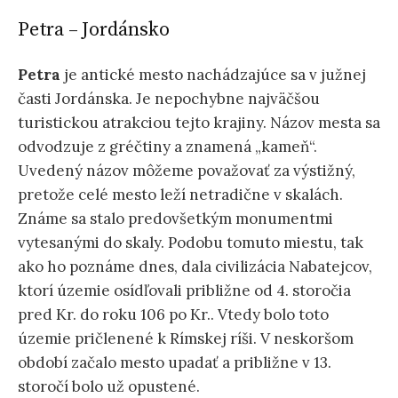
ť
Petra – Jordánsko
:
Petra
je antické mesto nachádzajúce sa v južnej
časti Jordánska. Je nepochybne najväčšou
turistickou atrakciou tejto krajiny. Názov mesta sa
odvodzuje z gréčtiny a znamená „kameň“.
Uvedený názov môžeme považovať za výstižný,
pretože celé mesto leží netradične v skalách.
Známe sa stalo predovšetkým monumentmi
vytesanými do skaly. Podobu tomuto miestu, tak
ako ho poznáme dnes, dala civilizácia Nabatejcov,
ktorí územie osídľovali približne od 4. storočia
pred Kr. do roku 106 po Kr.. Vtedy bolo toto
územie pričlenené k Rímskej ríši. V neskoršom
období začalo mesto upadať a približne v 13.
storočí bolo už opustené.