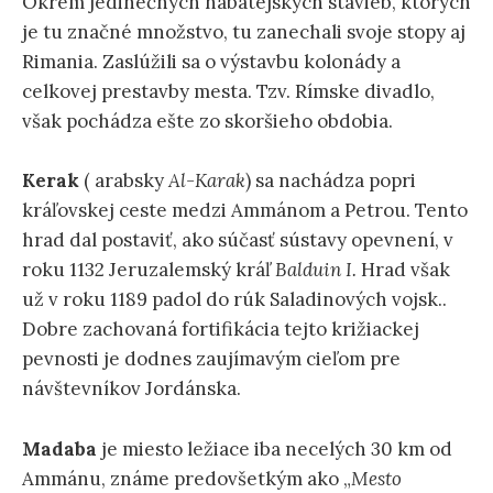
Okrem jedinečných nabatejských stavieb, ktorých
je tu značné množstvo, tu zanechali svoje stopy aj
Rimania. Zaslúžili sa o výstavbu kolonády a
celkovej prestavby mesta. Tzv. Rímske divadlo,
však pochádza ešte zo skoršieho obdobia.
Kerak
( arabsky
Al-Karak
) sa nachádza popri
kráľovskej ceste medzi Ammánom a Petrou. Tento
hrad dal postaviť, ako súčasť sústavy opevnení, v
roku 1132 Jeruzalemský kráľ
Balduin I.
Hrad však
už v roku 1189 padol do rúk Saladinových vojsk..
Dobre zachovaná fortifikácia tejto križiackej
pevnosti je dodnes zaujímavým cieľom pre
návštevníkov Jordánska.
Madaba
je miesto ležiace iba necelých 30 km od
Ammánu, známe predovšetkým ako „
Mesto