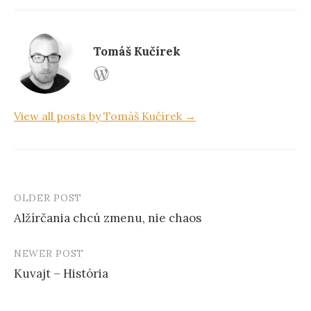
o
o
k
Tomáš Kučírek
View all posts by Tomáš Kučírek →
OLDER POST
Alžírčania chcú zmenu, nie chaos
P
NEWER POST
o
Kuvajt – História
s