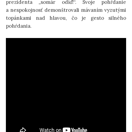
prezidenta „somár odíď!“. Svoje pohŕdanie
a nespokojnosť demonštrovali mávaním vyzutými
topánkami nad hlavou, čo je gesto silného
pohŕdania.