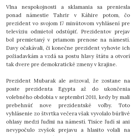
ť
Vlna nespokojnosti a sklamania sa preniesla
ponad námestie Tahrir v Káhire potom, čo
:
prezident vo svojom 17 minútovom vyhlásení pre
televíziu odmietol odstúpiť. Prezidentov prejav
bol premietaný v priamom prenose na námestí.
Davy očakávali, či konečne prezident vyhovie ich
požiadavkám a vzdá sa postu hlavy štátu a otvorí
tak dvere pre demokratické zmeny v krajine.
Prezident Mubarak ale avizoval, že zostane na
poste prezidenta Egypta až do ukončenia
volebného obdobia v septembri 2011, kedy by mali
prebehnúť nove prezidentské voľby. Toto
vyhlásenie zo štvrtka večera však vyvolalo búrlivé
ohlasy medzi ľuďmi na námestí. Tisíce ľudí si ani
nevypočulo zvyšok prejavu a hlasito volali na