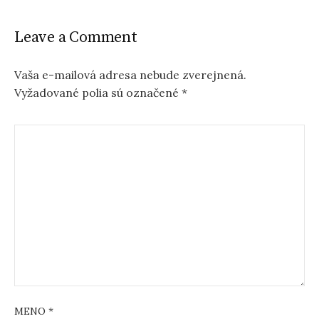
t
n
Leave a Comment
a
v
Vaša e-mailová adresa nebude zverejnená.
Vyžadované polia sú označené
*
i
g
a
t
i
o
n
MENO
*