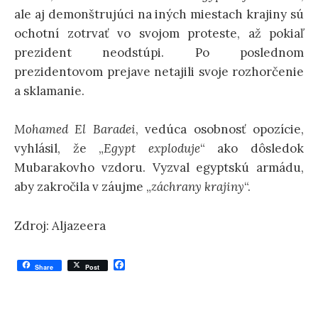
ale aj demonštrujúci na iných miestach krajiny sú
ochotní zotrvať vo svojom proteste, až pokiaľ
prezident neodstúpi. Po poslednom
prezidentovom prejave netajili svoje rozhorčenie
a sklamanie.
Mohamed El Baradei
, vedúca osobnosť opozície,
vyhlásil, že „
Egypt exploduje
“ ako dôsledok
Mubarakovho vzdoru. Vyzval egyptskú armádu,
aby zakročila v záujme „
záchrany krajiny
“.
Zdroj: Aljazeera
F
Share
Post
a
c
e
b