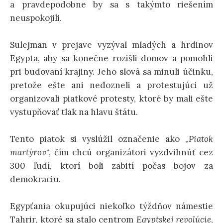
a pravdepodobne by sa s takýmto riešením
neuspokojili.
Sulejman v prejave vyzýval mladých a hrdinov
Egypta, aby sa konečne rozišli domov a pomohli
pri budovaní krajiny. Jeho slová sa minuli účinku,
pretože ešte ani nedozneli a protestujúci už
organizovali piatkové protesty, ktoré by mali ešte
vystupňovať tlak na hlavu štátu.
Tento piatok si vyslúžil označenie ako „
Piatok
martýrov
“, čím chcú organizátori vyzdvihnúť cez
300 ľudí, ktorí boli zabití počas bojov za
demokraciu.
Egypťania okupujúci niekoľko týždňov námestie
Tahrir, ktoré sa stalo centrom
Egyptskej revolúcie
,