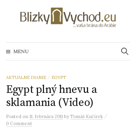
S
k
i
p
t
o
MENU
H
c
o
ľ
n
t
AKTUÁLNE DIANIE
EGYPT
/
e
Egypt plný hnevu a
a
n
sklamania (Video)
t
d
/
Posted
on
11. februára 2011
by
Tomáš Kučírek
a
0 Comment