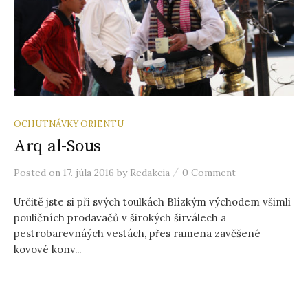
ť
:
OCHUTNÁVKY ORIENTU
Arq al-Sous
/
Posted
on
17. júla 2016
by
Redakcia
0 Comment
Určitě jste si při svých toulkách Blízkým východem všimli
pouličních prodavačů v širokých širválech a
pestrobarevnáých vestách, přes ramena zavěšené
kovové konv...