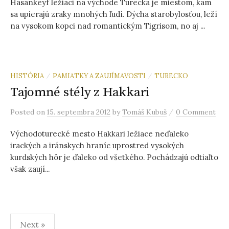
Hasankeyf ležiaci na východe Turecka je miestom, kam
sa upierajú zraky mnohých ľudí. Dýcha starobylosťou, leží
na vysokom kopci nad romantickým Tigrisom, no aj ...
HISTÓRIA
PAMIATKY A ZAUJÍMAVOSTI
TURECKO
/
/
Tajomné stély z Hakkari
/
Posted
on
15. septembra 2012
by
Tomáš Kubuš
0 Comment
Východoturecké mesto Hakkari ležiace neďaleko
irackých a iránskych hraníc uprostred vysokých
kurdských hôr je ďaleko od všetkého. Pochádzajú odtiaľto
však zaují...
Next »