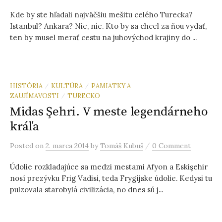
ť
Kde by ste hľadali najväčšiu mešitu celého Turecka?
Istanbul? Ankara? Nie, nie. Kto by sa chcel za ňou vydať,
:
ten by musel merať cestu na juhovýchod krajiny do ...
HISTÓRIA
KULTÚRA
PAMIATKY A
/
/
ZAUJÍMAVOSTI
TURECKO
/
Midas Şehri. V meste legendárneho
kráľa
/
Posted
on
2. marca 2014
by
Tomáš Kubuš
0 Comment
Údolie rozkladajúce sa medzi mestami Afyon a Eskişehir
nosí prezývku Frig Vadisi, teda Frygíjske údolie. Kedysi tu
pulzovala starobylá civilizácia, no dnes sú j...