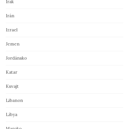
á
Irak
n
Irán
k
Izrael
o
c
Jemen
h
Jordánsko
Katar
Kuvajt
Libanon
Líbya
Maroko