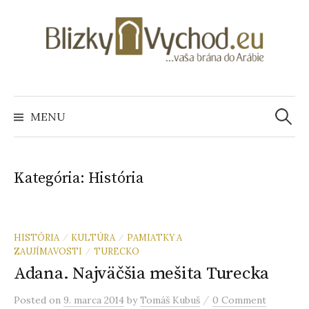
S
k
i
p
t
o
MENU
H
c
o
ľ
n
Kategória: História
t
e
a
n
t
d
HISTÓRIA
KULTÚRA
PAMIATKY A
/
/
ZAUJÍMAVOSTI
TURECKO
/
Adana. Najväčšia mešita Turecka
a
/
Posted
on
9. marca 2014
by
Tomáš Kubuš
0 Comment