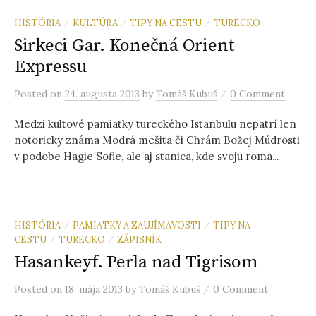
HISTÓRIA
KULTÚRA
TIPY NA CESTU
TURECKO
/
/
/
Sirkeci Gar. Konečná Orient
Expressu
/
Posted
on
24. augusta 2013
by
Tomáš Kubuš
0 Comment
Medzi kultové pamiatky tureckého Istanbulu nepatrí len
notoricky známa Modrá mešita či Chrám Božej Múdrosti
v podobe Hagie Sofie, ale aj stanica, kde svoju roma...
HISTÓRIA
PAMIATKY A ZAUJÍMAVOSTI
TIPY NA
/
/
CESTU
TURECKO
ZÁPISNÍK
/
/
Hasankeyf. Perla nad Tigrisom
/
Posted
on
18. mája 2013
by
Tomáš Kubuš
0 Comment