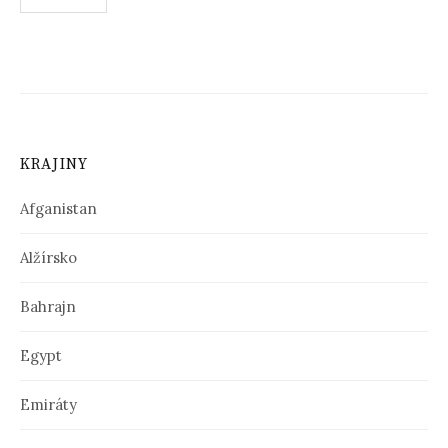
N
a
v
i
KRAJINY
g
á
Afganistan
c
Alžírsko
i
Bahrajn
a
v
Egypt
č
Emiráty
l