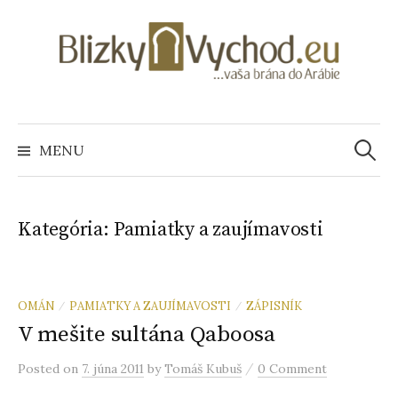
S
k
i
p
t
o
MENU
H
c
o
ľ
n
Kategória: Pamiatky a zaujímavosti
t
e
a
n
t
d
OMÁN
PAMIATKY A ZAUJÍMAVOSTI
ZÁPISNÍK
/
/
V mešite sultána Qaboosa
a
/
Posted
on
7. júna 2011
by
Tomáš Kubuš
0 Comment