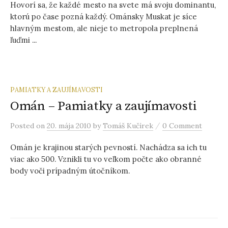
Hovorí sa, že každé mesto na svete má svoju dominantu,
ť
ktorú po čase pozná každý. Ománsky Muskat je síce
hlavným mestom, ale nieje to metropola preplnená
:
ľuďmi ...
PAMIATKY A ZAUJÍMAVOSTI
Omán – Pamiatky a zaujímavosti
/
Posted
on
20. mája 2010
by
Tomáš Kučírek
0 Comment
Omán je krajinou starých pevností. Nachádza sa ich tu
viac ako 500. Vznikli tu vo veľkom počte ako obranné
body voči prípadným útočníkom.