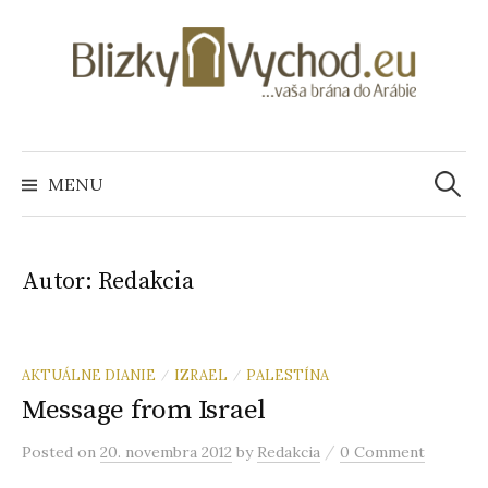
S
k
i
p
t
o
MENU
H
c
o
ľ
n
Autor:
Redakcia
t
e
a
n
t
d
AKTUÁLNE DIANIE
IZRAEL
PALESTÍNA
/
/
Message from Israel
a
/
Posted
on
20. novembra 2012
by
Redakcia
0 Comment