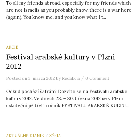
To all my friends abroad, especially for my friends which
ť
are not Israelis.as you probably know, there is a war here
(again). You know me, and you know what I t...
:
AKCIE
Festival arabské kultury v Plzni
2012
/
Posted
on
3. marca 2012
by
Redakcia
0 Comment
Odkud pochází šafrán? Dozvíte se na Festivalu arabské
kultury 2012. Ve dnech 23. – 30. března 2012 se v Plzni
uskuteční již třetí ročník FESTIVALU ARABSKÉ KULTU...
AKTUÁLNE DIANIE
SÝRIA
/