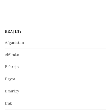
N
a
v
i
KRAJINY
g
á
Afganistan
c
Alžírsko
i
Bahrajn
a
v
Egypt
č
Emiráty
l
á
Irak