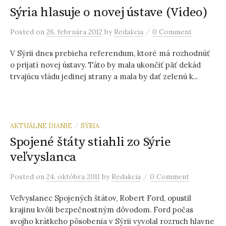
Sýria hlasuje o novej ústave (Video)
/
Posted
on
26. februára 2012
by
Redakcia
0 Comment
V Sýrii dnes prebieha referendum, ktoré má rozhodnúť
o prijatí novej ústavy. Táto by mala ukončiť päť dekád
trvajúcu vládu jedinej strany a mala by dať zelenú k...
AKTUÁLNE DIANIE
SÝRIA
/
Spojené štáty stiahli zo Sýrie
veľvyslanca
/
Posted
on
24. októbra 2011
by
Redakcia
0 Comment
Veľvyslanec Spojených štátov, Robert Ford, opustil
krajinu kvôli bezpečnostným dôvodom. Ford počas
svojho krátkeho pôsobenia v Sýrii vyvolal rozruch hlavne