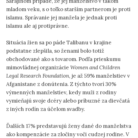
Sarajinom prípade, že jej manželstvo v takom
mladom veku, s o toľko starším partnerom je proti
islamu. Správanie jej manžela je jednak proti
islamu ale aj protiprávne.
Situácia žien sa po páde Talibanu v krajine
podstatne zlepšila, so ženami bolo totiž
obchodované ako s tovarom. Podľa prieskumu
mimovládnej organizácie
Women and Children
Legal Research Foundation
, je až 59% manželstiev v
Afganistane z donútenia. Z týchto tvorí 30%
výmenných manželstiev, kedy muži z rodiny
vymieňajú svoje dcéry alebo príbuzné za dievčatá
z iných rodín za účelom svadby.
Ďalších 17% predstavujú ženy dané do manželstva
ako kompenzácie za zločiny voči cudzej rodine. V