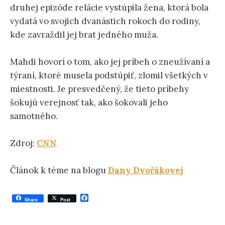
druhej epizóde relácie vystúpila žena, ktorá bola
vydatá vo svojich dvanástich rokoch do rodiny,
kde zavraždil jej brat jedného muža.
Mahdi hovorí o tom, ako jej príbeh o zneužívaní a
týraní, ktoré musela podstúpiť, zlomil všetkých v
miestnosti. Je presvedčený, že tieto príbehy
šokujú verejnosť tak, ako šokovali jeho
samotného.
Zdroj:
CNN
Článok k téme na blogu
Dany Dvořákovej
F
Share
Post
a
c
e