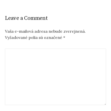
t
n
Leave a Comment
a
v
Vaša e-mailová adresa nebude zverejnená.
Vyžadované polia sú označené
*
i
g
a
t
i
o
n