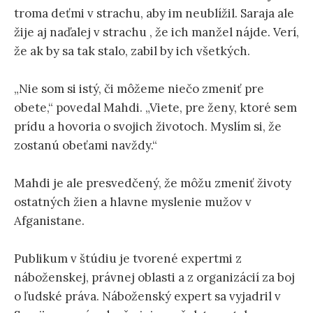
troma deťmi v strachu, aby im neublížil. Saraja ale
žije aj naďalej v strachu , že ich manžel nájde. Verí,
že ak by sa tak stalo, zabil by ich všetkých.
„Nie som si istý, či môžeme niečo zmeniť pre
obete,“ povedal Mahdi. „Viete, pre ženy, ktoré sem
prídu a hovoria o svojich životoch. Myslím si, že
zostanú obeťami navždy.“
Mahdi je ale presvedčený, že môžu zmeniť životy
ostatných žien a hlavne myslenie mužov v
Afganistane.
Publikum v štúdiu je tvorené expertmi z
náboženskej, právnej oblasti a z organizácií za boj
o ľudské práva. Náboženský expert sa vyjadril v