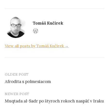
b
o
o
k
Tomáš Kučírek
View all posts by Tomáš Kučírek →
OLDER POST
Afrodita s polmesiacom
P
NEWER POST
o
Muqtada al-Sadr po štyroch rokoch naspäť v Iraku
s