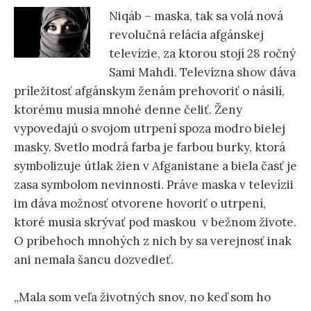
ť
Niqáb – maska, tak sa volá nová
revolučná relácia afgánskej
:
televízie, za ktorou stojí 28 ročný
Sami Mahdi. Televízna show dáva
príležitosť afgánskym ženám prehovoriť o násilí,
ktorému musia mnohé denne čeliť. Ženy
vypovedajú o svojom utrpení spoza modro bielej
masky. Svetlo modrá farba je farbou burky, ktorá
symbolizuje útlak žien v Afganistane a biela časť je
zasa symbolom nevinnosti. Práve maska v televízii
im dáva možnosť otvorene hovoriť o utrpení,
ktoré musia skrývať pod maskou v bežnom živote.
O príbehoch mnohých z nich by sa verejnosť inak
ani nemala šancu dozvedieť.
„Mala som veľa životných snov, no keď som ho