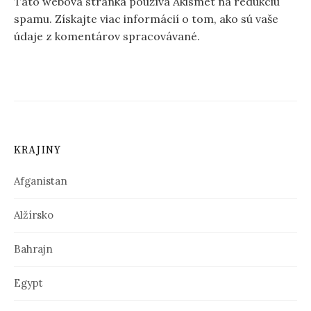
Táto webová stránka používa Akismet na redukciu
spamu.
Získajte viac informácií o tom, ako sú vaše
údaje z komentárov spracovávané
.
KRAJINY
Afganistan
Alžírsko
Bahrajn
Egypt