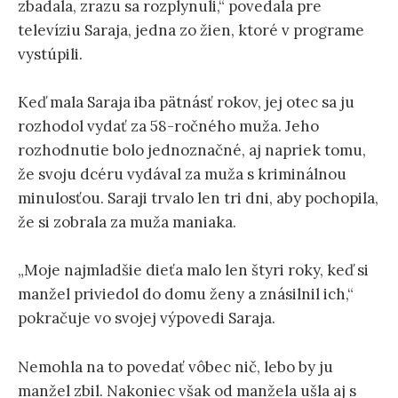
zbadala, zrazu sa rozplynuli,“ povedala pre
televíziu Saraja, jedna zo žien, ktoré v programe
vystúpili.
Keď mala Saraja iba pätnásť rokov, jej otec sa ju
rozhodol vydať za 58-ročného muža. Jeho
rozhodnutie bolo jednoznačné, aj napriek tomu,
že svoju dcéru vydával za muža s kriminálnou
minulosťou. Saraji trvalo len tri dni, aby pochopila,
že si zobrala za muža maniaka.
„Moje najmladšie dieťa malo len štyri roky, keď si
manžel priviedol do domu ženy a znásilnil ich,“
pokračuje vo svojej výpovedi Saraja.
Nemohla na to povedať vôbec nič, lebo by ju
manžel zbil. Nakoniec však od manžela ušla aj s