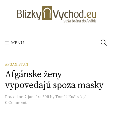
S
k
i
p
t
o
MENU
H
c
o
ľ
n
t
AFGANISTAN
e
Afgánske ženy
a
n
vypovedajú spoza masky
t
d
/
Posted
on
7. januára 2011
by
Tomáš Kučírek
a
0 Comment